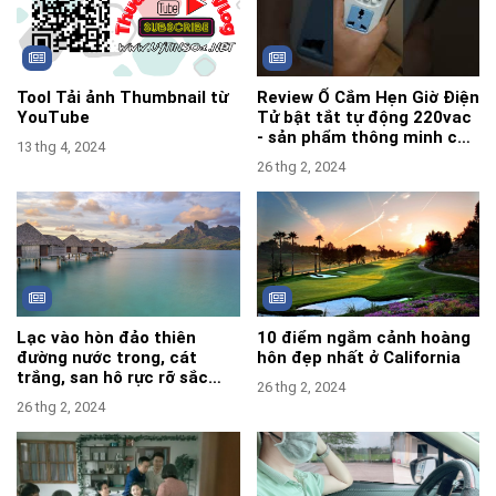
Tool Tải ảnh Thumbnail từ
Review Ổ Cắm Hẹn Giờ Điện
YouTube
Tử bật tắt tự động 220vac
- sản phẩm thông minh cần
13 thg 4, 2024
sắm cho gia đình.
26 thg 2, 2024
Lạc vào hòn đảo thiên
10 điểm ngắm cảnh hoàng
đường nước trong, cát
hôn đẹp nhất ở California
trắng, san hô rực rỡ sắc
26 thg 2, 2024
màu
26 thg 2, 2024