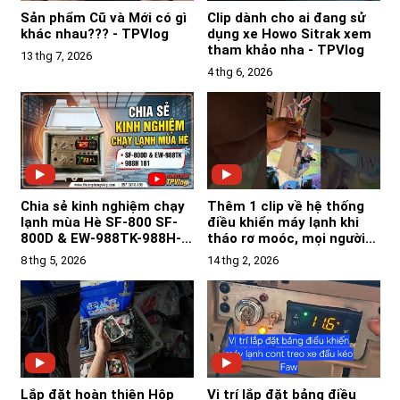
Sản phẩm Cũ và Mới có gì
Clip dành cho ai đang sử
khác nhau??? - TPVlog
dụng xe Howo Sitrak xem
tham khảo nha - TPVlog
13 thg 7, 2026
4 thg 6, 2026
Chia sẻ kinh nghiệm chạy
Thêm 1 clip về hệ thống
lạnh mùa Hè SF-800 SF-
điều khiển máy lạnh khi
800D & EW-988TK-988H-
tháo rơ moóc, mọi người
181Y-183Z - TPVlog
tham khảo nha-TPVlog
8 thg 5, 2026
14 thg 2, 2026
Lắp đặt hoàn thiện Hộp
Vị trí lắp đặt bảng điều