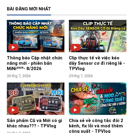
BÀI ĐĂNG MỚI NHẤT
Thông báo Cập nhật chức
Clip thực tế về việc kéo
năng mới - phiên bản
dây Sensor cơ đi riêng lẻ -
MiNi²⁰²⁵- 8/2026
TPVlog
30 thg 7, 2026
29 thg 7, 2026
Sản phẩm Cũ và Mới có gì
Chia sẻ về công tắc đôi 2
khác nhau??? - TPVlog
kênh, fix lỗi và mod thêm
công suất - TPVlog