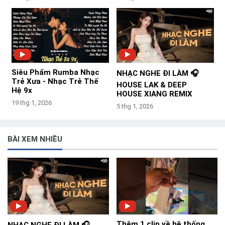
Siêu Phẩm Rumba Nhạc
NHẠC NGHE ĐI LÀM 🎧
Trẻ Xưa - Nhạc Trẻ Thế
HOUSE LAK & DEEP
Hệ 9x
HOUSE XIANG REMIX
19 thg 1, 2026
5 thg 1, 2026
BÀI XEM NHIỀU
Thêm 1 clip về hệ thống