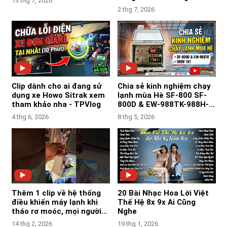
13 thg 7, 2026
2 thg 7, 2026
Clip dành cho ai đang sử
Chia sẻ kinh nghiệm chạy
dụng xe Howo Sitrak xem
lạnh mùa Hè SF-800 SF-
tham khảo nha - TPVlog
800D & EW-988TK-988H-
181Y-183Z - TPVlog
4 thg 6, 2026
8 thg 5, 2026
Thêm 1 clip về hệ thống
20 Bài Nhạc Hoa Lời Việt
điều khiển máy lạnh khi
Thế Hệ 8x 9x Ai Cũng
tháo rơ moóc, mọi người
Nghe
tham khảo nha-TPVlog
14 thg 2, 2026
19 thg 1, 2026