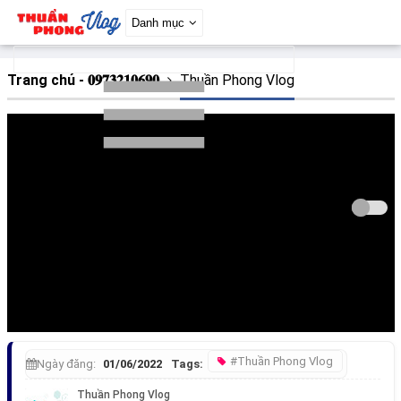
Danh mục
Trang chủ - 𝟎𝟗𝟕𝟑𝟐𝟏𝟎𝟔𝟗𝟎
Thuần Phong Vlog
#Thuần Phong Vlog
Ngày đăng:
01/06/2022
Tags: