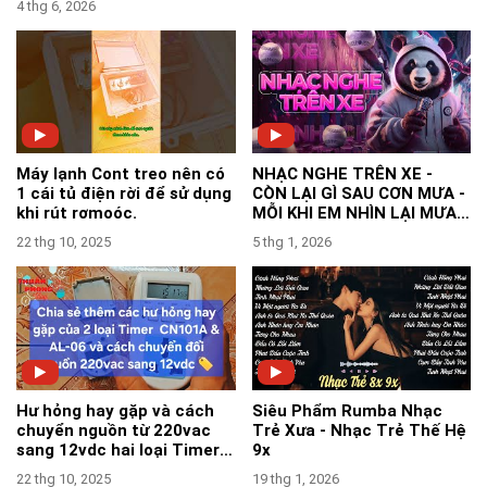
4 thg 6, 2026
Máy lạnh Cont treo nên có
NHẠC NGHE TRÊN XE -
1 cái tủ điện rời để sử dụng
CÒN LẠI GÌ SAU CƠN MƯA -
khi rút rơmoóc.
MỖI KHI EM NHÌN LẠI MƯA
TRÊN ĐƯỜNG MƯA REMIX
22 thg 10, 2025
5 thg 1, 2026
Hư hỏng hay gặp và cách
Siêu Phẩm Rumba Nhạc
chuyển nguồn từ 220vac
Trẻ Xưa - Nhạc Trẻ Thế Hệ
sang 12vdc hai loại Timer
9x
CN101A và AL06- TPVlog
22 thg 10, 2025
19 thg 1, 2026