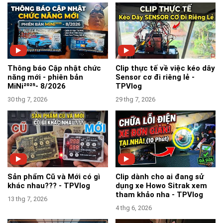
Thông báo Cập nhật chức
Clip thực tế về việc kéo dây
năng mới - phiên bản
Sensor cơ đi riêng lẻ -
MiNi²⁰²⁵- 8/2026
TPVlog
30 thg 7, 2026
29 thg 7, 2026
Sản phẩm Cũ và Mới có gì
Clip dành cho ai đang sử
khác nhau??? - TPVlog
dụng xe Howo Sitrak xem
tham khảo nha - TPVlog
13 thg 7, 2026
4 thg 6, 2026