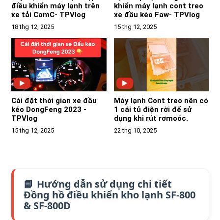
điều khiển máy lạnh trên
khiển máy lạnh cont treo
xe tải CamC- TPVlog
xe đầu kéo Faw- TPVlog
18 thg 12, 2025
15 thg 12, 2025
Cài đặt thời gian xe đầu
Máy lạnh Cont treo nên có
kéo DongFeng 2023 -
1 cái tủ điện rời để sử
TPVlog
dụng khi rút rơmoóc.
15 thg 12, 2025
22 thg 10, 2025
Hướng dẫn sử dụng chi tiết
Đồng hồ điều khiển kho lạnh SF-800
& SF-800D