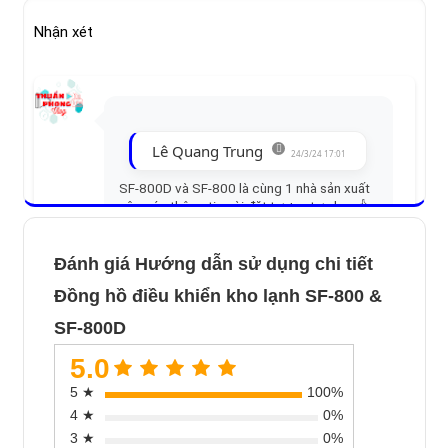
Nhận xét
Lê Quang Trung
24/3/24 17:01
SF-800D và SF-800 là cùng 1 nhà sản xuất
nên các thông tin cài đặt tương tự nhau 👍
TRẢ LỜI
Đánh giá Hướng dẫn sử dụng chi tiết
Đồng hồ điều khiển kho lạnh SF-800 &
SF-800D
5.0
5 ★
100%
4 ★
0%
3 ★
0%