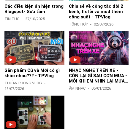
Các điều kiện ẩn hiện trong
Chia sẻ về công tắc đôi 2
Blogspot- Sưu tầm
kênh, fix lỗi và mod thêm
công suất - TPVlog
TIN TỨC
27/10/2025
TỔNG HỢP
02/07/2026
Sản phẩm Cũ và Mới có gì
NHẠC NGHE TRÊN XE -
khác nhau??? - TPVlog
CÒN LẠI GÌ SAU CƠN MƯA -
MỖI KHI EM NHÌN LẠI MƯA
THUẦN PHONG VLOG
TRÊN ĐƯỜNG MƯA REMIX
ÂM NHẠC
05/01/2026
13/07/2026