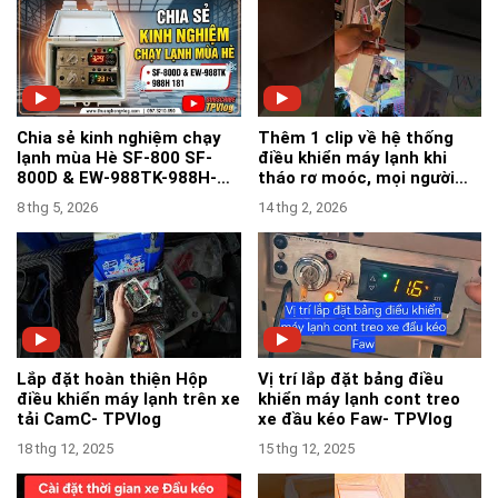
Chia sẻ kinh nghiệm chạy
Thêm 1 clip về hệ thống
lạnh mùa Hè SF-800 SF-
điều khiển máy lạnh khi
800D & EW-988TK-988H-
tháo rơ moóc, mọi người
181Y-183Z - TPVlog
tham khảo nha-TPVlog
8 thg 5, 2026
14 thg 2, 2026
Lắp đặt hoàn thiện Hộp
Vị trí lắp đặt bảng điều
điều khiển máy lạnh trên xe
khiển máy lạnh cont treo
tải CamC- TPVlog
xe đầu kéo Faw- TPVlog
18 thg 12, 2025
15 thg 12, 2025