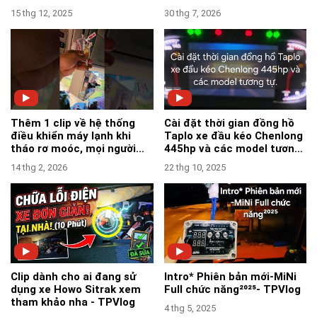
15 thg 12, 2025
30 thg 7, 2026
Thêm 1 clip về hệ thống
Cài đặt thời gian đồng hồ
điều khiển máy lạnh khi
Taplo xe đầu kéo Chenlong
tháo rơ moóc, mọi người
445hp và các model tương
tham khảo nha-TPVlog
tự- TPVlog
14 thg 2, 2026
22 thg 10, 2025
Clip dành cho ai đang sử
Intro* Phiên bản mới-MiNi
dụng xe Howo Sitrak xem
Full chức năng²⁰²⁵- TPVlog
tham khảo nha - TPVlog
4 thg 5, 2025