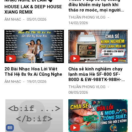
NHẠC NGHE ĐI LÀM 🎧
điều khiển máy lạnh khi
HOUSE LAK & DEEP HOUSE
tháo rơ moóc, mọi người
XIANG REMIX
tham khảo nha-TPVlog
THUẦN PHONG VLOG
ÂM NHẠC
05/01/2026
14/02/2026
20 Bài Nhạc Hoa Lời Việt
Chia sẻ kinh nghiệm chạy
Thế Hệ 8x 9x Ai Cũng Nghe
lạnh mùa Hè SF-800 SF-
800D & EW-988TK-988H-
ÂM NHẠC
19/01/2026
181Y-183Z - TPVlog
THUẦN PHONG VLOG
08/05/2026