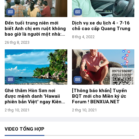
Đến tuổi trung niên mới
Dịch vụ xe du lịch 4 - 7-16
biết Anh chị em ruột không
chỗ cao cấp Quang Trung
bao giờ là người một nhà:
8 thg 4, 2022
Đau mà thật
26 thg 8, 2023
Ghé thăm Hòn Sơn nơi
[Thông báo khẩn] Tuyển
được mệnh danh 'Hawaii
BQT mới cho Miền ký ức
phiên bản Việt' ngay Kiên
Forum ! BENXUA.NET
Giang
2 thg 10, 2021
2 thg 10, 2021
VIDEO TỔNG HỢP