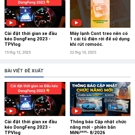
Cài đặt thời gian xe đầu
Máy lạnh Cont treo nên có
kéo DongFeng 2023 -
1 cái tủ điện rời để sử dụng
TPVlog
khi rút rơmoóc.
15 thg 12, 2025
22 thg 10, 2025
BÀI VIẾT ĐỀ XUẤT
Cài đặt thời gian xe đầu
Thông báo Cập nhật chức
kéo DongFeng 2023 -
năng mới - phiên bản
TPVlog
MiNi²⁰²⁵- 8/2026