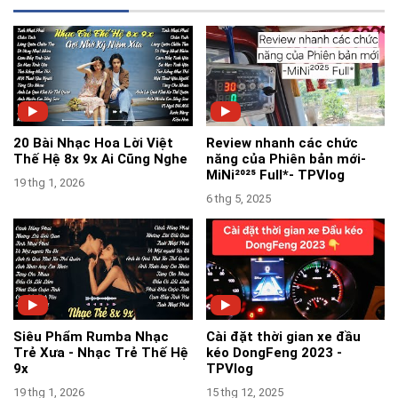
20 Bài Nhạc Hoa Lời Việt
Review nhanh các chức
Thế Hệ 8x 9x Ai Cũng Nghe
năng của Phiên bản mới-
MiNi²⁰²⁵ Full*- TPVlog
19 thg 1, 2026
6 thg 5, 2025
Siêu Phẩm Rumba Nhạc
Cài đặt thời gian xe đầu
Trẻ Xưa - Nhạc Trẻ Thế Hệ
kéo DongFeng 2023 -
9x
TPVlog
19 thg 1, 2026
15 thg 12, 2025