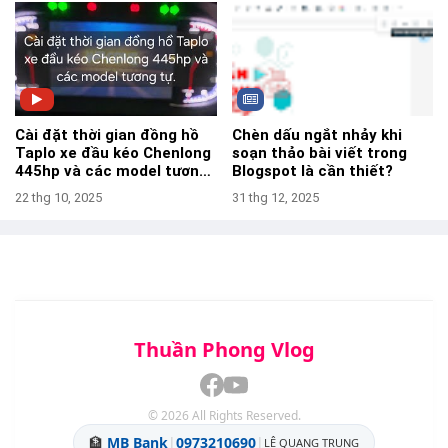
Cài đặt thời gian đồng hồ
Chèn dấu ngắt nhảy khi
Taplo xe đầu kéo Chenlong
soạn thảo bài viết trong
445hp và các model tương
Blogspot là cần thiết?
tự- TPVlog
22 thg 10, 2025
31 thg 12, 2025
Thuần Phong Vlog
©
2026
All Rights Reserved.
🏦
MB Bank
|
0973210690
|
LÊ QUANG TRUNG