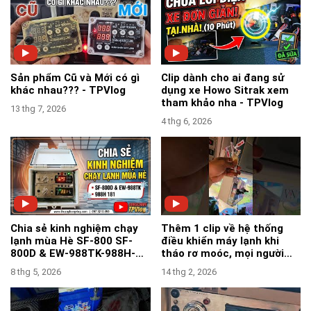
Sản phẩm Cũ và Mới có gì
Clip dành cho ai đang sử
khác nhau??? - TPVlog
dụng xe Howo Sitrak xem
tham khảo nha - TPVlog
13 thg 7, 2026
4 thg 6, 2026
Chia sẻ kinh nghiệm chạy
Thêm 1 clip về hệ thống
lạnh mùa Hè SF-800 SF-
điều khiển máy lạnh khi
800D & EW-988TK-988H-
tháo rơ moóc, mọi người
181Y-183Z - TPVlog
tham khảo nha-TPVlog
8 thg 5, 2026
14 thg 2, 2026