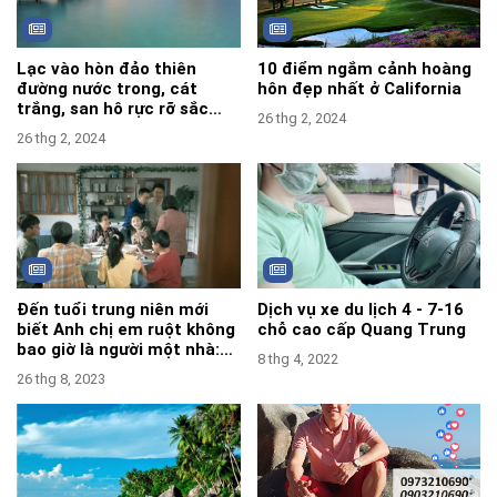
Lạc vào hòn đảo thiên
10 điểm ngắm cảnh hoàng
đường nước trong, cát
hôn đẹp nhất ở California
trắng, san hô rực rỡ sắc
26 thg 2, 2024
màu
26 thg 2, 2024
Đến tuổi trung niên mới
Dịch vụ xe du lịch 4 - 7-16
biết Anh chị em ruột không
chỗ cao cấp Quang Trung
bao giờ là người một nhà:
8 thg 4, 2022
Đau mà thật
26 thg 8, 2023