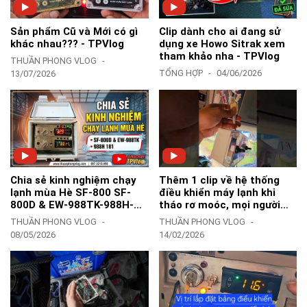
Sản phẩm Cũ và Mới có gì
Clip dành cho ai đang sử
khác nhau??? - TPVlog
dụng xe Howo Sitrak xem
tham khảo nha - TPVlog
THUẦN PHONG VLOG
TỔNG HỢP
04/06/2026
13/07/2026
Chia sẻ kinh nghiệm chạy
Thêm 1 clip về hệ thống
lạnh mùa Hè SF-800 SF-
điều khiển máy lạnh khi
800D & EW-988TK-988H-
tháo rơ moóc, mọi người
181Y-183Z - TPVlog
tham khảo nha-TPVlog
THUẦN PHONG VLOG
THUẦN PHONG VLOG
08/05/2026
14/02/2026