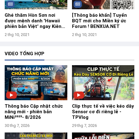
Ghé thăm Hòn Sơn nơi
[Thông báo khẩn] Tuyển
được mệnh danh 'Hawaii
BQT mới cho Miền ký ức
phiên bản Việt' ngay Kiên
Forum ! BENXUA.NET
Giang
2 thg 10, 2021
2 thg 10, 2021
VIDEO TỔNG HỢP
Thông báo Cập nhật chức
Clip thực tế về việc kéo dây
năng mới - phiên bản
Sensor cơ đi riêng lẻ -
MiNi²⁰²⁵- 8/2026
TPVlog
30 thg 7, 2026
29 thg 7, 2026