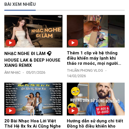
BÀI XEM NHIỀU
Thêm 1 clip về hệ thống
NHẠC NGHE ĐI LÀM 🎧
điều khiển máy lạnh khi
HOUSE LAK & DEEP HOUSE
tháo rơ moóc, mọi người
XIANG REMIX
tham khảo nha-TPVlog
THUẦN PHONG VLOG
ÂM NHẠC
05/01/2026
14/02/2026
20 Bài Nhạc Hoa Lời Việt
Hướng dẫn sử dụng chi tiết
Thế Hệ 8x 9x Ai Cũng Nghe
Đồng hồ điều khiển kho