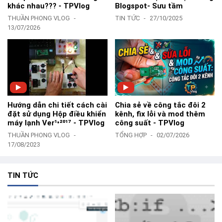
khác nhau??? - TPVlog
Blogspot- Sưu tầm
THUẦN PHONG VLOG
TIN TỨC
27/10/2025
13/07/2026
Hướng dẫn chi tiết cách cài
Chia sẻ về công tắc đôi 2
đặt sử dụng Hộp điều khiển
kênh, fix lỗi và mod thêm
máy lạnh Ver¹•²⁰¹⁷ - TPVlog
công suất - TPVlog
THUẦN PHONG VLOG
TỔNG HỢP
02/07/2026
17/08/2023
TIN TỨC