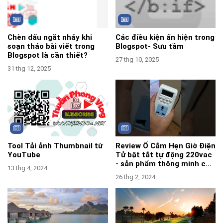
Chèn dấu ngắt nhảy khi
Các điều kiện ẩn hiện trong
soạn thảo bài viết trong
Blogspot- Sưu tầm
Blogspot là cần thiết?
27 thg 10, 2025
31 thg 12, 2025
Tool Tải ảnh Thumbnail từ
Review Ổ Cắm Hẹn Giờ Điện
YouTube
Tử bật tắt tự động 220vac
- sản phẩm thông minh cần
13 thg 4, 2024
sắm cho gia đình.
26 thg 2, 2024