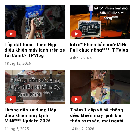
Lắp đặt hoàn thiện Hộp
Intro* Phiên bản mới-MiNi
điều khiển máy lạnh trên xe
Full chức năng²⁰²⁵- TPVlog
tải CamC- TPVlog
4 thg 5, 2025
18 thg 12, 2025
Hướng dẫn sử dụng Hộp
Thêm 1 clip về hệ thống
điều khiển máy lạnh
điều khiển máy lạnh khi
MiNi²⁰²⁵ Update 2026-
tháo rơ moóc, mọi người
TPVlog
tham khảo nha-TPVlog
11 thg 5, 2025
14 thg 2, 2026