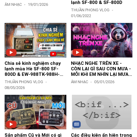
lạnh SF-800 & SF-800D
ÂM NHẠC
19/01/2026
THUẦN PHONG VLOG
01/06/2022
Chia sẻ kinh nghiệm chạy
NHẠC NGHE TRÊN XE -
lạnh mùa Hè SF-800 SF-
CÒN LẠI GÌ SAU CƠN MƯA -
800D & EW-988TK-988H-
MỖI KHI EM NHÌN LẠI MƯA
181Y-183Z - TPVlog
TRÊN ĐƯỜNG MƯA REMIX
THUẦN PHONG VLOG
ÂM NHẠC
05/01/2026
08/05/2026
Sản phẩm Cũ và Mới có gì
Các điều kiện ẩn hiện trong