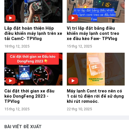
Lắp đặt hoàn thiện Hộp
Vị trí lắp đặt bảng điều
điều khiển máy lạnh trên xe
khiển máy lạnh cont treo
tải CamC- TPVlog
xe đầu kéo Faw- TPVlog
18 thg 12, 2025
15 thg 12, 2025
Cài đặt thời gian xe đầu
Máy lạnh Cont treo nên có
kéo DongFeng 2023 -
1 cái tủ điện rời để sử dụng
TPVlog
khi rút rơmoóc.
15 thg 12, 2025
22 thg 10, 2025
BÀI VIẾT ĐỀ XUẤT