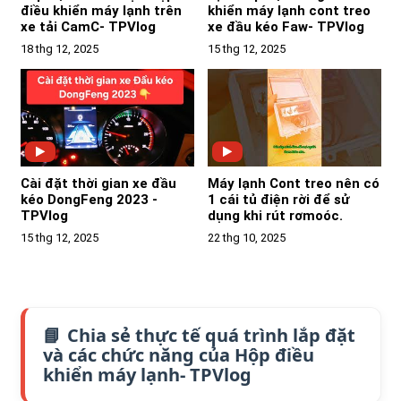
điều khiển máy lạnh trên
khiển máy lạnh cont treo
xe tải CamC- TPVlog
xe đầu kéo Faw- TPVlog
18 thg 12, 2025
15 thg 12, 2025
Cài đặt thời gian xe đầu
Máy lạnh Cont treo nên có
kéo DongFeng 2023 -
1 cái tủ điện rời để sử
TPVlog
dụng khi rút rơmoóc.
15 thg 12, 2025
22 thg 10, 2025
Chia sẻ thực tế quá trình lắp đặt
và các chức năng của Hộp điều
khiển máy lạnh- TPVlog