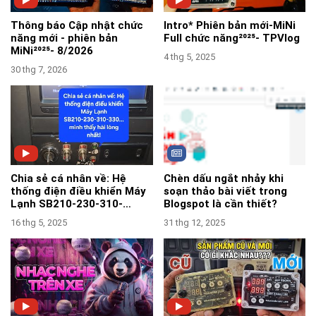
Thông báo Cập nhật chức
Intro* Phiên bản mới-MiNi
năng mới - phiên bản
Full chức năng²⁰²⁵- TPVlog
MiNi²⁰²⁵- 8/2026
4 thg 5, 2025
30 thg 7, 2026
Chia sẻ cá nhân về: Hệ
Chèn dấu ngắt nhảy khi
thống điện điều khiển Máy
soạn thảo bài viết trong
Lạnh SB210-230-310-
Blogspot là cần thiết?
330...mình thấy hài lòng
16 thg 5, 2025
31 thg 12, 2025
nhất!