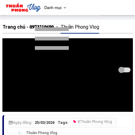
Danh mục
Trang chủ - 𝟎𝟗𝟕𝟑𝟐𝟏𝟎𝟔𝟗𝟎
Thuần Phong Vlog
#Thuần Phong Vlog
Ngày đăng:
25/03/2024
Tags: