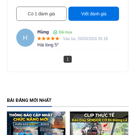
Có 1 đánh giá
Viết đánh giá
Hùng
Đã mua
H
Vào lúc 25/03/2024 20:19
Hài lòng 5*
1
BÀI ĐĂNG MỚI NHẤT