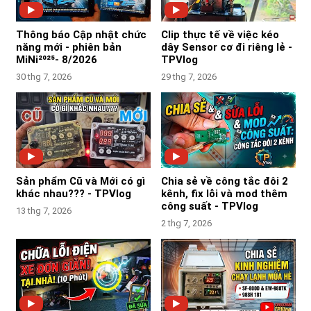
Thông báo Cập nhật chức
Clip thực tế về việc kéo
năng mới - phiên bản
dây Sensor cơ đi riêng lẻ -
MiNi²⁰²⁵- 8/2026
TPVlog
30 thg 7, 2026
29 thg 7, 2026
Sản phẩm Cũ và Mới có gì
Chia sẻ về công tắc đôi 2
khác nhau??? - TPVlog
kênh, fix lỗi và mod thêm
công suất - TPVlog
13 thg 7, 2026
2 thg 7, 2026