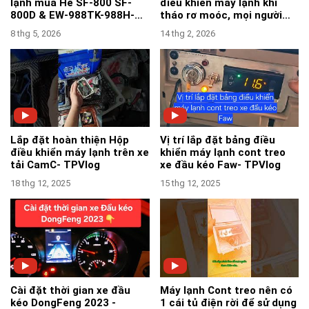
lạnh mùa Hè SF-800 SF-
điều khiển máy lạnh khi
800D & EW-988TK-988H-
tháo rơ moóc, mọi người
181Y-183Z - TPVlog
tham khảo nha-TPVlog
8 thg 5, 2026
14 thg 2, 2026
Lắp đặt hoàn thiện Hộp
Vị trí lắp đặt bảng điều
điều khiển máy lạnh trên xe
khiển máy lạnh cont treo
tải CamC- TPVlog
xe đầu kéo Faw- TPVlog
18 thg 12, 2025
15 thg 12, 2025
Cài đặt thời gian xe đầu
Máy lạnh Cont treo nên có
kéo DongFeng 2023 -
1 cái tủ điện rời để sử dụng