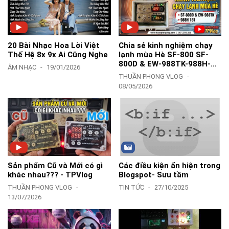
20 Bài Nhạc Hoa Lời Việt
Chia sẻ kinh nghiệm chạy
Thế Hệ 8x 9x Ai Cũng Nghe
lạnh mùa Hè SF-800 SF-
800D & EW-988TK-988H-
ÂM NHẠC
19/01/2026
181Y-183Z - TPVlog
THUẦN PHONG VLOG
08/05/2026
Sản phẩm Cũ và Mới có gì
Các điều kiện ẩn hiện trong
khác nhau??? - TPVlog
Blogspot- Sưu tầm
THUẦN PHONG VLOG
TIN TỨC
27/10/2025
13/07/2026