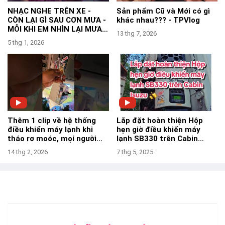
NHẠC NGHE TRÊN XE -
Sản phẩm Cũ và Mới có gì
CÒN LẠI GÌ SAU CƠN MƯA -
khác nhau??? - TPVlog
MỖI KHI EM NHÌN LẠI MƯA
13 thg 7, 2026
TRÊN ĐƯỜNG MƯA REMIX
5 thg 1, 2026
Thêm 1 clip về hệ thống
Lắp đặt hoàn thiện Hộp
điều khiển máy lạnh khi
hẹn giờ điều khiển máy
tháo rơ moóc, mọi người
lạnh SB330 trên Cabin
tham khảo nha-TPVlog
Isuzu- TPVlog
14 thg 2, 2026
7 thg 5, 2025