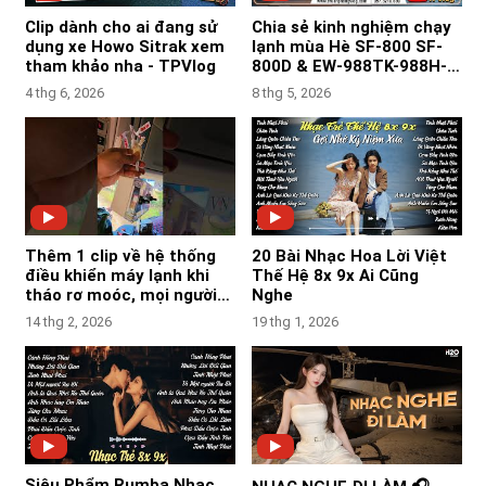
Clip dành cho ai đang sử
Chia sẻ kinh nghiệm chạy
dụng xe Howo Sitrak xem
lạnh mùa Hè SF-800 SF-
tham khảo nha - TPVlog
800D & EW-988TK-988H-
181Y-183Z - TPVlog
4 thg 6, 2026
8 thg 5, 2026
Thêm 1 clip về hệ thống
20 Bài Nhạc Hoa Lời Việt
điều khiển máy lạnh khi
Thế Hệ 8x 9x Ai Cũng
tháo rơ moóc, mọi người
Nghe
tham khảo nha-TPVlog
14 thg 2, 2026
19 thg 1, 2026
Siêu Phẩm Rumba Nhạc