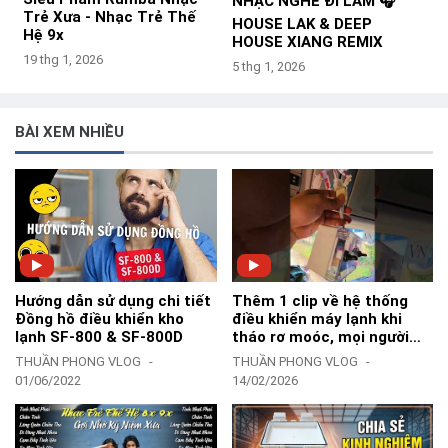
NHẠC NGHE ĐI LÀM 🎧
Trẻ Xưa - Nhạc Trẻ Thế
HOUSE LAK & DEEP
Hệ 9x
HOUSE XIANG REMIX
19 thg 1, 2026
5 thg 1, 2026
BÀI XEM NHIỀU
Hướng dẫn sử dụng chi tiết
Thêm 1 clip về hệ thống
Đồng hồ điều khiển kho
điều khiển máy lạnh khi
lạnh SF-800 & SF-800D
tháo rơ moóc, mọi người
tham khảo nha-TPVlog
THUẦN PHONG VLOG
THUẦN PHONG VLOG
01/06/2022
14/02/2026