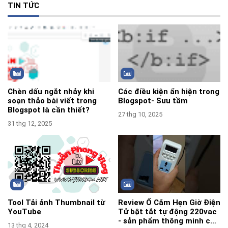
TIN TỨC
Chèn dấu ngắt nhảy khi
Các điều kiện ẩn hiện trong
soạn thảo bài viết trong
Blogspot- Sưu tầm
Blogspot là cần thiết?
27 thg 10, 2025
31 thg 12, 2025
Tool Tải ảnh Thumbnail từ
Review Ổ Cắm Hẹn Giờ Điện
YouTube
Tử bật tắt tự động 220vac
- sản phẩm thông minh cần
13 thg 4, 2024