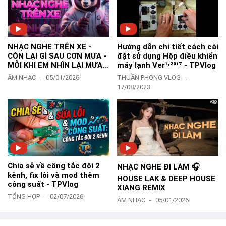
NHẠC NGHE TRÊN XE -
Hướng dẫn chi tiết cách cài
CÒN LẠI GÌ SAU CƠN MƯA -
đặt sử dụng Hộp điều khiển
MỖI KHI EM NHÌN LẠI MƯA
máy lạnh Ver¹•²⁰¹⁷ - TPVlog
TRÊN ĐƯỜNG MƯA REMIX
ÂM NHẠC
05/01/2026
THUẦN PHONG VLOG
17/08/2023
Chia sẻ về công tắc đôi 2
NHẠC NGHE ĐI LÀM 🎧
kênh, fix lỗi và mod thêm
HOUSE LAK & DEEP HOUSE
công suất - TPVlog
XIANG REMIX
TỔNG HỢP
02/07/2026
ÂM NHẠC
05/01/2026