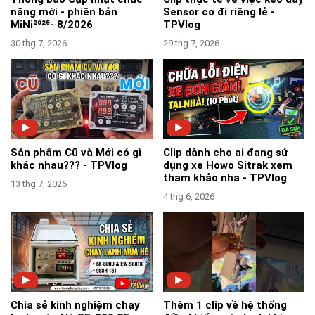
năng mới - phiên bản
Sensor cơ đi riêng lẻ -
MiNi²⁰²⁵- 8/2026
TPVlog
30 thg 7, 2026
29 thg 7, 2026
Sản phẩm Cũ và Mới có gì
Clip dành cho ai đang sử
khác nhau??? - TPVlog
dụng xe Howo Sitrak xem
tham khảo nha - TPVlog
13 thg 7, 2026
4 thg 6, 2026
Chia sẻ kinh nghiệm chạy
Thêm 1 clip về hệ thống