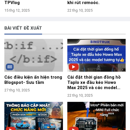
TPVlog
khi rút rơmoóc.
15 thg 12, 2025
22 thg 10, 2025
BÀI VIẾT ĐỀ XUẤT
Các điều kiện ẩn hiện trong
Cài đặt thời gian đồng hồ
Blogspot- Sưu tầm
Taplo xe đầu kéo Howo
Max 2025 và các model
27 thg 10, 2025
tương tự- TPVlog
22 thg 10, 2025