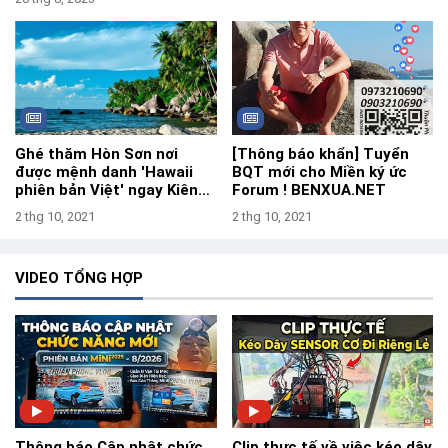
Ghé thăm Hòn Sơn nơi
[Thông báo khẩn] Tuyển
được mệnh danh 'Hawaii
BQT mới cho Miền ký ức
phiên bản Việt' ngay Kiên
Forum ! BENXUA.NET
Giang
2 thg 10, 2021
2 thg 10, 2021
VIDEO TỔNG HỢP
Thông báo Cập nhật chức
Clip thực tế về việc kéo dây