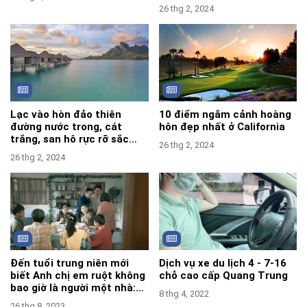
sắm cho gia đình.
26 thg 2, 2024
Lạc vào hòn đảo thiên
10 điểm ngắm cảnh hoàng
đường nước trong, cát
hôn đẹp nhất ở California
trắng, san hô rực rỡ sắc
26 thg 2, 2024
màu
26 thg 2, 2024
Đến tuổi trung niên mới
Dịch vụ xe du lịch 4 - 7-16
biết Anh chị em ruột không
chỗ cao cấp Quang Trung
bao giờ là người một nhà:
8 thg 4, 2022
Đau mà thật
26 thg 8, 2023